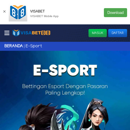
×
VISABET
Download
VISABET Mobile App
MASUK
DAFTAR
E-Sport
BERANDA