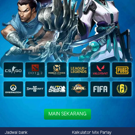
MAIN SEKARANG
Jadwal bank
Kalkulator Mix Parlay