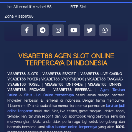
Link Alternatif Visabet88
RTP Slot
Zona Visabet88
VISABET88 AGEN SLOT ONLINE
TERPERCAYA DI INDONESIA
VISABET88 SLOTS | VISABET88 ESPORT | VISABET88 LIVE CASINO |
VISABET88 POKER | VISABET88 SPORTSBOOK | VISABET88 TANGKAS |
VISABET88 TOGEL | VISABET88 IDNTRADE | VISABET88 IDNRNG |
VISABET88 PROMOSI | VISABET88 REFERRAL |
Agen Taruhan
Online
&
Situs Judi Online terpercaya
resmi aman dengan partner
Provider Terbesar & Terkenal di indonesia. Dengan hanya mempunyai
1 Username ID anda sudah bisa memainkan semua permainan
taruhan judi
online tergacor
mulai dari Slot, live casino, game tangkas, idnlive, togel,
tembak ikan, taruhan esport dan judi sportbook yang pastinya seru dan
menyenangkan. Maka anda tidak perlu ragu lagi untuk bergabung dan
bermain bersama kami
situs bandar online terpercaya
yang akan
100%