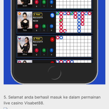
5. Selamat anda berhasil masuk ke dalam permainan
live casino Visabet88.