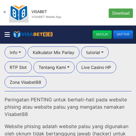
×
VISABET
Download
VISABET Mobile App
MASUK
DAFTAR
Info
Kalkulator Mix Parlay
tutorial
RTP Slot
Tentang Kami
Live Casino HP
Zona Visabet88
Peringatan PENTING untuk berhati-hati pada website
phising atau website palsu yang mengatas namakan
Visabet88
Website phising adalah website palsu yang digunakan
oleh oknum tidak bertanggung jawab (hacker) untuk