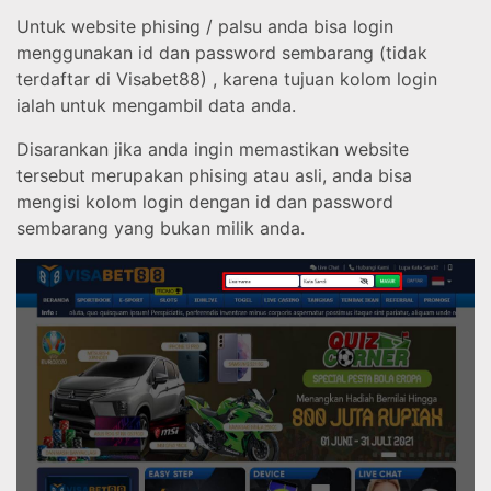
Untuk website phising / palsu anda bisa login
menggunakan id dan password sembarang (tidak
terdaftar di Visabet88) , karena tujuan kolom login
ialah untuk mengambil data anda.
Disarankan jika anda ingin memastikan website
tersebut merupakan phising atau asli, anda bisa
mengisi kolom login dengan id dan password
sembarang yang bukan milik anda.