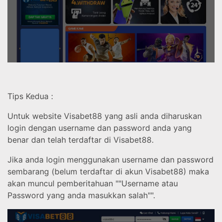
Tips Kedua :
Untuk website Visabet88 yang asli anda diharuskan
login dengan username dan password anda yang
benar dan telah terdaftar di Visabet88.
Jika anda login menggunakan username dan password
sembarang (belum terdaftar di akun Visabet88) maka
akan muncul pemberitahuan ""Username atau
Password yang anda masukkan salah"".