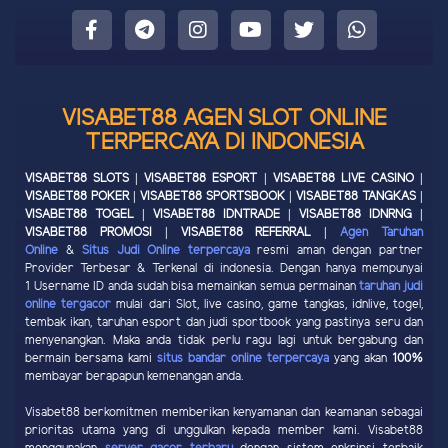
VISABET88 AGEN SLOT ONLINE
TERPERCAYA DI INDONESIA
VISABET88 SLOTS | VISABET88 ESPORT | VISABET88 LIVE CASINO |
VISABET88 POKER | VISABET88 SPORTSBOOK | VISABET88 TANGKAS |
VISABET88 TOGEL | VISABET88 IDNTRADE | VISABET88 IDNRNG |
VISABET88 PROMOSI | VISABET88 REFERRAL |
Agen Taruhan
Online
&
Situs Judi Online terpercaya
resmi aman dengan partner
Provider Terbesar & Terkenal di indonesia. Dengan hanya mempunyai
1 Username ID anda sudah bisa memainkan semua permainan
taruhan judi
online tergacor
mulai dari Slot, live casino, game tangkas, idnlive, togel,
tembak ikan, taruhan esport dan judi sportbook yang pastinya seru dan
menyenangkan. Maka anda tidak perlu ragu lagi untuk bergabung dan
bermain bersama kami
situs bandar online terpercaya
yang akan
100%
membayar berapapun kemenangan anda.
Visabet88 berkomitmen memberikan kenyamanan dan keamanan sebagai
prioritas utama yang di unggulkan kepada member kami. Visabet88