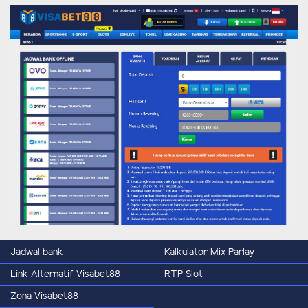
Jadwal bank
Kalkulator Mix Parlay
Link Alternatif Visabet88
RTP Slot
Zona Visabet88